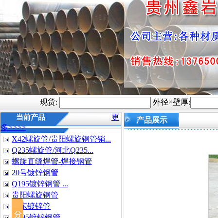
现货:
外径×壁厚:
更
当前产品
产品展示
多>>>>
X42螺旋管/贵阳螺旋钢管销...
Q235螺旋管/河北Q235...
螺旋直缝焊管-焊接钢管
20号镀锌钢管
Q195镀锌钢管 ...
贵阳螺旋钢管
山东镀锌管
Q195镀锌钢管