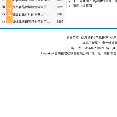
下一条新闻：
热浸镀锌层厚，
返回上级新闻
近期贵州各品种螺旋钢管均价…
8396
贵州螺旋管生产厂家下调出厂…
8388
贵州镀锌无缝钢管行业还有巨…
8265
返回首页
|
信息导航
|
信息推荐
|
信息
本站关键词：
贵州螺旋
电 话：0851-82200699 传 真：08
Copyright 贵州鑫岩松物资有限公司 地 址：贵阳市