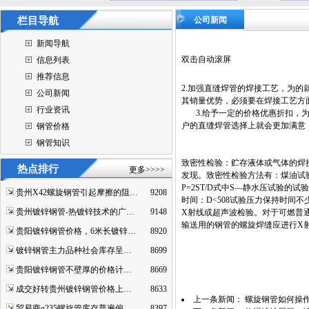
栏目导航
公司新闻
新闻导航
双击自动滚屏
信息列表
推荐信息
2.加强直缝焊管的焊接工艺，为
公司新闻
其销量优势，必须要在焊接工艺方
行业资讯
3.给予一定的价格优惠折扣，为
户的直缝焊管选择上就会更加满意
钢管价格
钢管知识
致密性检验：贮存液体或气体的焊
热点排行
更多>>>>
发现。致密性检验方法有：煤油试
P=2ST/D式中S—静水压试验的试
贵州X42螺旋钢管引起摩擦的阻…
9208
时间：D<508试验压力保持时间不
贵州镀锌钢管-热镀锌技术的广…
9148
X射线或超声波检验。对于可燃普
输送用的钢管的螺旋焊缝应进行X射
贵阳镀锌钢管价格，6米长镀锌…
8920
镀锌钢管主力品种社会库存呈…
8699
贵阳镀锌钢管不壁厚的价格计…
8669
成交好转贵州镀锌钢管价格上…
8633
上一条新闻：
螺旋钢管如何操
贸易商q235螺旋管库存普遍偏…
8397