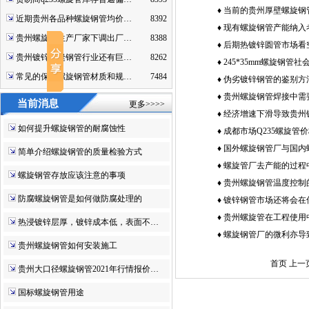
哪些不一样的地方
♦
当前的贵州厚壁螺旋钢
近期贵州各品种螺旋钢管均价…
8392
存、低需求、低价格怎么
♦
现有螺旋钢管产能纳入考
贵州螺旋管生产厂家下调出厂…
8388
♦
后期热镀锌圆管市场看
贵州镀锌无缝钢管行业还有巨…
8262
♦
245*35mm螺旋钢管
常见的保温螺旋钢管材质和规…
7484
刻
♦
伪劣镀锌钢管的鉴别方
♦
贵州螺旋钢管焊接中需
当前消息
更多>>>>
什么
♦
经济增速下滑导致贵州
如何提升螺旋钢管的耐腐蚀性
迷
♦
成都市场Q235螺旋管
♦
国外螺旋钢管厂与国内
简单介绍螺旋钢管的质量检验方式
很成功
♦
螺旋管厂去产能的过程
螺旋钢管存放应该注意的事项
种形式和措施
♦
贵州螺旋钢管温度控制
防腐螺旋钢管是如何做防腐处理的
♦
镀锌钢管市场还将会在
间
♦
贵州螺旋管在工程使用
热浸镀锌层厚，镀锌成本低，表面不…
关规定？
♦
螺旋钢管厂的微利亦导
贵州螺旋钢管如何安装施工
和市场风险增加
首页 上一
贵州大口径螺旋钢管2021年行情报价…
国标螺旋钢管用途