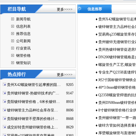
栏目导航
信息推荐
更多>>>>
新闻导航
♦
贵州X42螺旋钢管引起
信息列表
♦
镀锌钢管主力品种社会
推荐信息
势
♦
贸易商q235螺旋管库
公司新闻
主动降价促销
♦
贵州镀锌无缝钢管行业
行业资讯
空间和市场
♦
贵州热镀锌钢管促进房
钢管价格
康发展
♦
DN200镀锌钢管规格
钢管知识
♦
螺旋管生产工艺,螺旋
家
♦
专业生产Q235B直缝焊
热点排行
更多>>>>
- 贵州螺旋管
♦
对2寸国标镀锌管钢铁
贵州X42螺旋钢管引起摩擦的阻…
9205
出了更高的要求
♦
40*3.0mm镀锌钢管
贵州镀锌钢管-热镀锌技术的广…
9147
力
♦
Q235B螺旋管焊缝的
贵阳镀锌钢管价格，6米长镀锌…
8918
能符合规定
♦
贵州DN80mm镀锌管
镀锌钢管主力品种社会库存呈…
8696
♦
8寸镀锌钢管价格行业
不确定的
♦
贵州镀锌钢管“一带一路
贵阳镀锌钢管不壁厚的价格计…
8668
来的下游需求
♦
镀锌方管如何选择质量
成交好转贵州镀锌钢管价格上…
8629
力
♦
厚壁螺旋钢管与直缝钢
贸易商q235螺旋管库存普遍偏…
8393