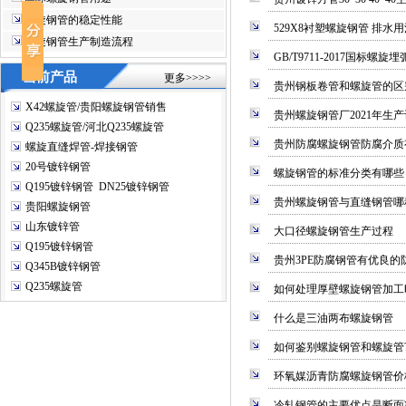
螺旋钢管的稳定性能
529X8衬塑螺旋钢管 排
螺旋钢管生产制造流程
GB/T9711-2017国标螺旋埋
当前产品
更多>>>>
贵州钢板卷管和螺旋管的区
X42螺旋管/贵阳螺旋钢管销售
贵州螺旋钢管厂2021年生
Q235螺旋管/河北Q235螺旋管
贵州防腐螺旋钢管防腐介质
螺旋直缝焊管-焊接钢管
20号镀锌钢管
螺旋钢管的标准分类有哪些
Q195镀锌钢管 DN25镀锌钢管
贵州螺旋钢管与直缝钢管哪
贵阳螺旋钢管
山东镀锌管
大口径螺旋钢管生产过程
Q195镀锌钢管
贵州3PE防腐钢管有优良的
Q345B镀锌钢管
Q235螺旋管
如何处理厚壁螺旋钢管加工
什么是三油两布螺旋钢管
如何鉴别螺旋钢管和螺旋管
环氧媒沥青防腐螺旋钢管价
冷轧钢管的主要优点是断面