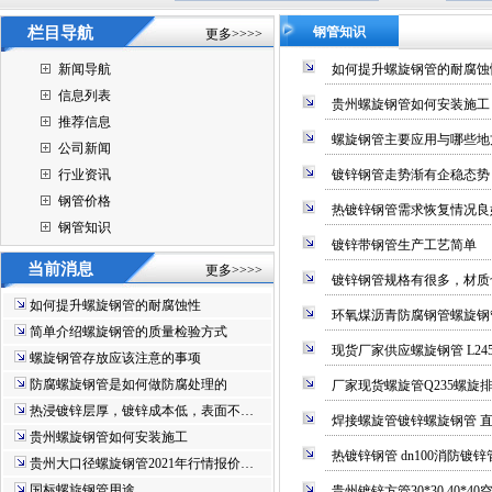
栏目导航
钢管知识
更多>>>>
新闻导航
如何提升螺旋钢管的耐腐蚀
信息列表
贵州螺旋钢管如何安装施工
推荐信息
螺旋钢管主要应用与哪些地
公司新闻
行业资讯
镀锌钢管走势渐有企稳态势
钢管价格
热镀锌钢管需求恢复情况良
钢管知识
镀锌带钢管生产工艺简单
当前消息
更多>>>>
镀锌钢管规格有很多，材质
如何提升螺旋钢管的耐腐蚀性
环氧煤沥青防腐钢管螺旋钢管
简单介绍螺旋钢管的质量检验方式
现货厂家供应螺旋钢管 L24
螺旋钢管存放应该注意的事项
防腐螺旋钢管是如何做防腐处理的
厂家现货螺旋管Q235螺
热浸镀锌层厚，镀锌成本低，表面不…
焊接螺旋管镀锌螺旋钢管 直径3
贵州螺旋钢管如何安装施工
热镀锌钢管 dn100消防镀
贵州大口径螺旋钢管2021年行情报价…
国标螺旋钢管用途
贵州镀锌方管30*30 40*